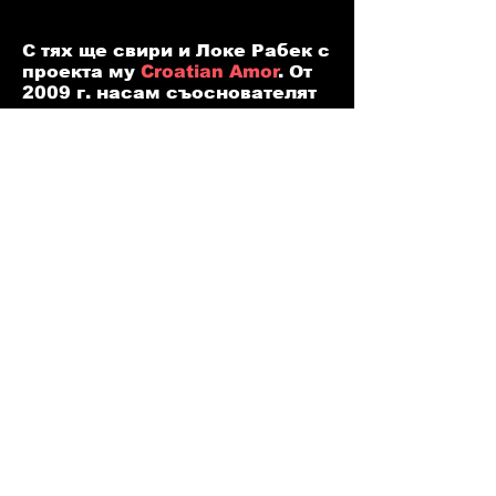
С тях ще свири и Локе Рабек с
проекта му
Croatian Amor
. От
2009 г. насам съоснователят
на вече закриващия се датски
звукозаписен лейбъл и
магазин
Posh Isolation
завладява европейската
електронна музикална сцена
с различни проекти - Damien
Dubrovnik, Body Sculptures,
Croatian Amor.
Croatian Amor е свирил на
фестивали, пространства и
клубове като Berlin Atonal,
Rewire, Mutek Mexico,
Ephemera Festival, Roskilde,
Click, Sydney Opera House,
Berghain, Wide Awake Festival,
Copenhagen Contemporary и
често работи с някои от най-
големите имена от