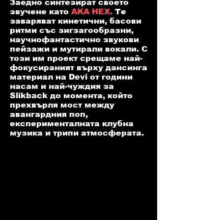
Заедно синтезират своето
звучене като
AKA HEX.
Те
заваряват кинетични, басови
ритми със зигзагообразни,
научнофантастично звукови
пейзажи и мутирали вокали. С
този им проект срещаме най-
фокусираният върху дансинга
материал на Devi от години
насам и най-чуждия за
Slikback до момента, който
прехвърля мост между
авангардния поп,
експерименталната клубна
музика и трипи атмосферата.