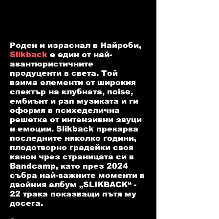
Роден и израснал в Найроби,
Slikback
е един от най-
авантюристичните
продуценти в света. Той
взима елементи от широкия
спектър на клубната, noise,
ембиънт и рап музиката и ги
оформя в психеделична
решетка от интензивни звуци
и емоции. Slikback прекарва
последните няколко години,
плодотворно градейки своя
канон чрез страницата си в
Bandcamp, като през 2024
събра най-важните моменти в
двойния албум „SLIKBACK“ -
22 трака показващи пътя му
досега.