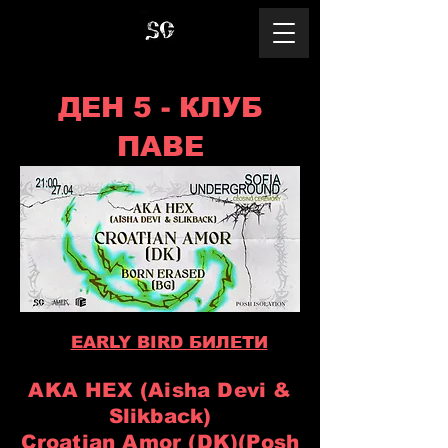
ДЕН 5 - КЛУБ
ПАВЕ
EARLY BIRD БИЛЕТИ
AKA HEX (Aisha Devi &
Slikback)
Croatian Amor (DK)(Posh