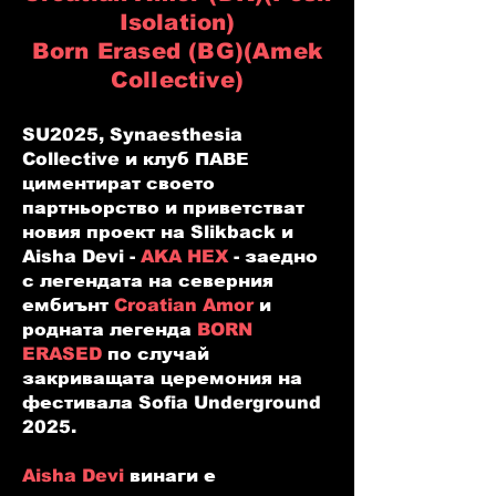
Isolation)
Born Erased (BG)(Amek
Collective)
SU2025, Synaesthesia
Collective и клуб ПАВЕ
циментират своето
партньорство и приветстват
новия проект на Slikback и
Aisha Devi -
AKA HEX
- заедно
с легендата на северния
ембиънт
Croatian Amor
и
родната легенда
BORN
ERASED
по случай
закриващата церемония на
фестивала Sofia Underground
2025.
Aisha Devi
винаги е