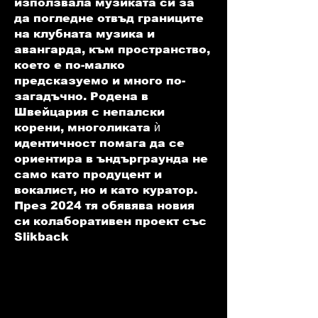
използвала музиката си за
да погледне отвъд границите
на клубната музика и
авангарда, към пространство,
което е по-малко
предсказуемо и много по-
загадъчно. Родена в
Швейцария с непалски
корени, многоликата ѝ
идентичност помага да се
ориентира в ъндърграунда не
само като продуцент и
вокалист, но и като куратор.
През 2024 тя обявява новия
си колаборативен проект със
Slikback